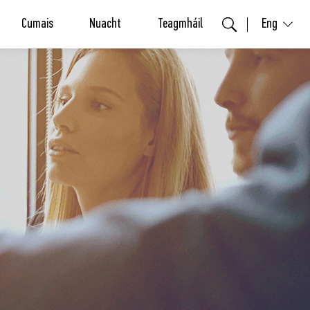
Cumais
Nuacht
Teagmháil
Eng