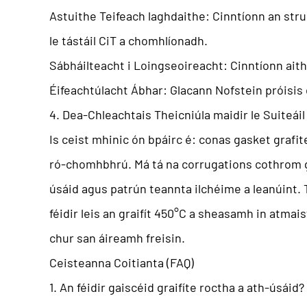
Astuithe Teifeach laghdaithe:
Cinntíonn an str
le tástáil CiT a chomhlíonadh.
Sábháilteacht i Loingseoireacht:
Cinntíonn ait
Éifeachtúlacht Ábhar:
Glacann Nofstein próisis
4. Dea-Chleachtais Theicniúla maidir le Suiteáil
Is ceist mhinic ón bpáirc é:
conas gasket grafite
ró-chomhbhrú. Má tá na corrugations cothrom go
úsáid agus patrún teannta ilchéime a leanúint. 
féidir leis an graifít 450°C a sheasamh in atmai
chur san áireamh freisin.
Ceisteanna Coitianta (FAQ)
1.
An féidir gaiscéid graifíte roctha a ath-úsáid?