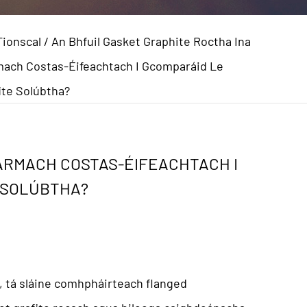
Tionscal
/
An Bhfuil Gasket Graphite Roctha Ina
mach Costas-Éifeachtach I Gcomparáid Le
ite Solúbtha?
ARMACH COSTAS-ÉIFEACHTACH I
 SOLÚBTHA?
í, tá sláine comhpháirteach flanged