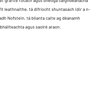
et grafite rocach
agus bileoga caighdeánacha
 leathnaithe, tá difríocht shuntasach idir a n-
eadh Nofstein, tá blianta caite ag déanamh
bháilteachta agus saolré araon.