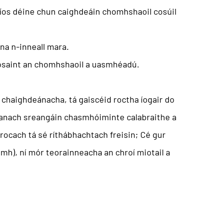
íos déine chun caighdeáin chomhshaoil cosúil
na n-inneall mara.
cosaint an chomhshaoil a uasmhéadú.
 chaighdeánacha, tá gaiscéid roctha íogair do
htanach sreangáin chasmhóiminte calabraithe a
e rocach
tá sé ríthábhachtach freisin; Cé gur
hámh), ní mór teorainneacha an chroí miotail a