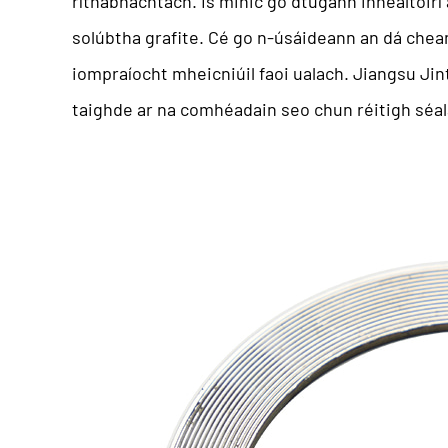
ríthábhachtach. Is minic go dtugann innealtóirí
solúbtha grafite. Cé go n-úsáideann an dá chean
iompraíocht mheicniúil faoi ualach.
Jiangsu Jin
taighde ar na comhéadain seo chun réitigh séal