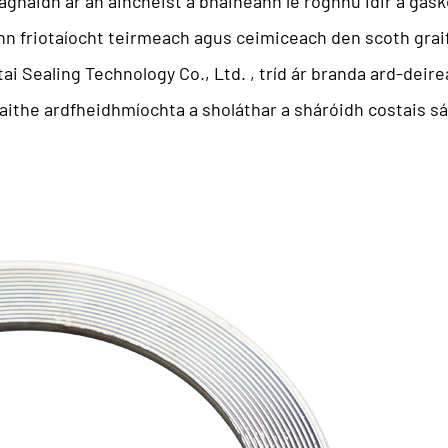
 aghaidh ar an aincheist a bhaineann le roghnú idir a
gask
n friotaíocht teirmeach agus ceimiceach den scoth graifít
tai Sealing Technology Co., Ltd.
, tríd ár branda ard-deir
aithe ardfheidhmíochta a sholáthar a sháróidh costais sá