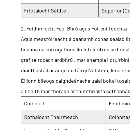
Friotaíocht Séidte
Superior (Co
2. Feidhmíocht Faoi Bhrú agus Foircní Teochta
Agus meastóireacht á déanamh
conas sealabili
beanna na corrugations limistéir strus ard-séal
grafite rocach ardbhrú
, mar shampla i dtuirbíní
dianthástáil ar ár gcuid táirgí Nofstein, lena n-
Éilíonn bileoga caighdeánacha ualaí boltaí tosa
a bheith mar thoradh ar thimthriallta cothabhála 
Coinníoll
Feidhmío
Rothaíocht Theirmeach
Coinnítea