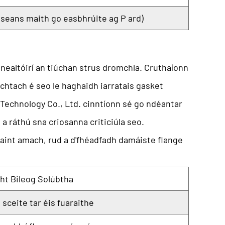
seans maith go easbhrúite ag P ard)
nnealtóirí an tiúchan strus dromchla. Cruthaíonn
hachtach é seo le haghaidh
iarratais gasket
 Technology Co., Ltd.
cinntíonn sé go ndéantar
 a ráthú sna criosanna criticiúla seo.
haint amach, rud a d'fhéadfadh damáiste flange
ht Bileog Solúbtha
 sceite tar éis fuaraithe