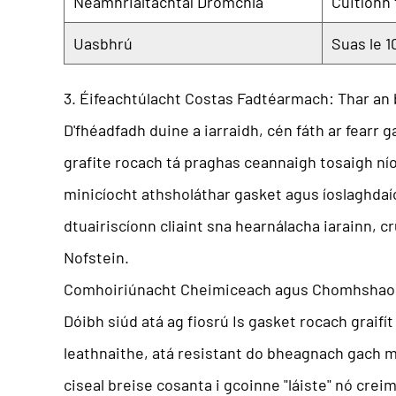
Neamhrialtachtaí Dromchla
Cúitíonn 
Uasbhrú
Suas le 1
3. Éifeachtúlacht Costas Fadtéarmach: Thar an
D'fhéadfadh duine a iarraidh,
cén fáth ar fearr g
grafite rocach
tá praghas ceannaigh tosaigh níos
minicíocht athsholáthar gasket agus íoslaghdaío
dtuairiscíonn cliaint sna hearnálacha iarainn, c
Nofstein.
Comhoiriúnacht Cheimiceach agus Chomhshaoi
Dóibh siúd atá ag fiosrú
Is gasket rocach graifí
leathnaithe, atá resistant do bheagnach gach meá
ciseal breise cosanta i gcoinne "láiste" nó cre