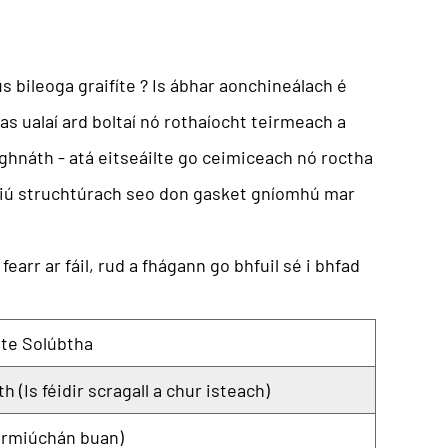
us bileoga graifíte
? Is ábhar aonchineálach é
s ualaí ard boltaí nó rothaíocht teirmeach a
ghnáth - atá eitseáilte go ceimiceach nó roctha
reisiú struchtúrach seo don gasket gníomhú mar
earr ar fáil, rud a fhágann go bhfuil sé i bhfad
ite Solúbtha
h (Is féidir scragall a chur isteach)
oirmiúchán buan)