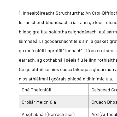
1. Innealtóireacht Struchtúrtha: An Croí-Difríoc
Is í an cheist bhunúsach a iarrann go leor teicne
bileog graifíte solúbtha caighdeánach, atá sár
láimhseáil. I gcodarsnacht leis sin, a
gasket gra
go meicniúil i bpróifíl "tonnach". Tá an croí se
earrach, ag cothabháil séala fiú le linn rothlait
Cé go bhfuil sé níos éasca bileoga a ghearradh ar
níos athléimní i gcórais phíobáin dhinimiciúla.
Gné Theicniúil
Gaiscéad Gra
Croílár Meicniúla
Cruach Dhosm
Aisghabháil (Earrach siar)
Ard (Ar fhea