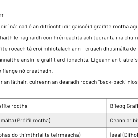
ht
oirí ná:
cad é an difríocht idir gaiscéid graifíte roctha ag
mhaith le haghaidh comhréireachta ach teoranta ina chuma
fite rocach
tá croí mhiotalach ann - cruach dhosmálta de 
o lannaithe ansin le graifít ard-íonachta. Ligeann an t-at
he flange nó creathadh.
 an láthair, cuireann an dearadh rocach "back-back" níos f
fite roctha
Bileog Graf
álta (Próifíl roctha)
Ceann ar bit
bhas do thimthriallta teirmeacha)
Íseal (Dífh