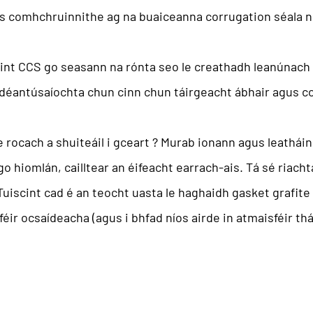
us comhchruinnithe ag na buaiceanna corrugation séala n
hint CCS go seasann na rónta seo le creathadh leanúnach 
 déantúsaíochta chun cinn chun táirgeacht ábhair agus 
 rocach a shuiteáil i gceart
? Murab ionann agus leatháin
 hiomlán, cailltear an éifeacht earrach-ais. Tá sé riac
Tuiscint
cad é an teocht uasta le haghaidh gasket grafit
sféir ocsaídeacha (agus i bhfad níos airde in atmaisféir t