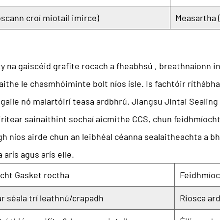
scann croí miotail imirce)
Measartha (
ty na gaiscéid grafite rocach a fheabhsú
, breathnaíonn i
aithe le chasmhóiminte bolt níos ísle. Is fachtóir rítháb
 gaile nó malartóirí teasa ardbhrú.
Jiangsu Jintai Sealing
áirítear sainaithint sochaí aicmithe CCS, chun feidhmíocht
igh níos airde chun an leibhéal céanna sealaitheachta a b
arís agus arís eile.
cht Gasket roctha
Feidhmíoc
r séala trí leathnú/crapadh
Riosca ard