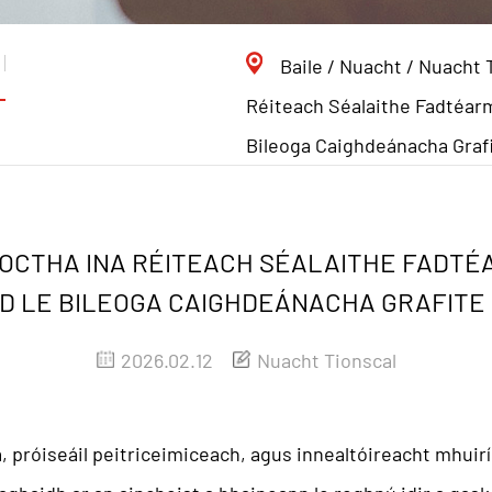
Baile
/
Nuacht
/
Nuacht 
Réiteach Séalaithe Fadtéar
Bileoga Caighdeánacha Graf
ROCTHA INA RÉITEACH SÉALAITHE FADTÉ
D LE BILEOGA CAIGHDEÁNACHA GRAFITE
2026.02.12
Nuacht Tionscal
, próiseáil peitriceimiceach, agus innealtóireacht mhuir