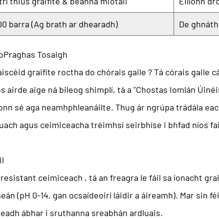
trí thiús graifíte & beanna miotail
Éilíonn dr
00 barra (Ag brath ar dhearadh)
De ghnáth 
 bPraghas Tosaigh
aiscéid graifíte roctha do chórais gaile
? Tá córais gaile c
 airde aige ná bileog shimplí, tá a "Chostas Iomlán Úinéi
nn sé aga neamhphleanáilte. Thug ár ngrúpa trádála eacht
ruach agus ceimiceacha tréimhsí seirbhíse i bhfad níos fa
l
t resistant ceimiceach
, tá an freagra le fáil sa íonacht gr
n (pH 0-14, gan ocsaídeoirí láidir a áireamh). Mar sin féi
imeadh ábhar i sruthanna sreabhán ardluais.