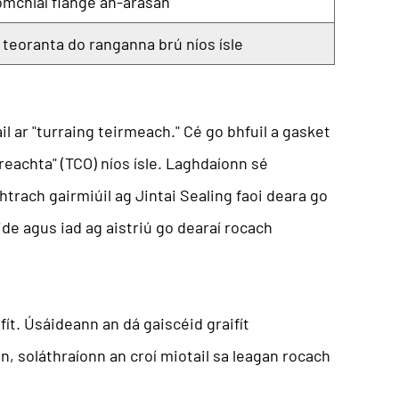
omchlaí flange an-árasán
teoranta do ranganna brú níos ísle
áil ar "turraing teirmeach." Cé go bhfuil a
gasket
reachta" (TCO) níos ísle. Laghdaíonn sé
rach gairmiúil ag Jintai Sealing faoi deara go
ide agus iad ag aistriú go dearaí rocach
aifít. Úsáideann an dá gaiscéid graifít
n, soláthraíonn an croí miotail sa leagan rocach