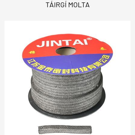
TÁIRGÍ MOLTA
Paraiméadar Teicniúil
Sonraíocht Ábhar
Bunábhar
SS304, SS316L, SS321, Mone
Roghanna Ciseal Bog
Graifít Solúbtha, PTFE, Mic
Raon Teochta
-200 ° C go 1000 ° C
Uasbhrú
PN 250 (25 MPa)
Próifíl Gasket
rocach, fiaclach (Kammprofi
Comhoiriúnacht Flange
ASME B16.5, DIN, JIS, GA
Buntáistí
Innealtóireachta
agus Gnéithe