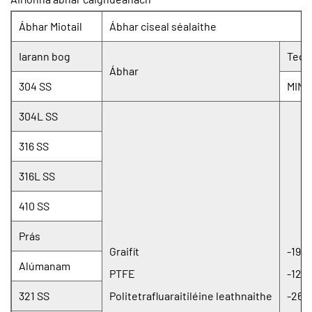
Ábhar Miotail
Ábhar ciseal séalaithe
Iarann ​​bog
Teoc
Ábhar
304 SS
MIN
304L SS
316 SS
316L SS
410 SS
Prás
Graifít
-196
Alúmanam
PTFE
-128
321 SS
Politetrafluaraitiléine leathnaithe
-268