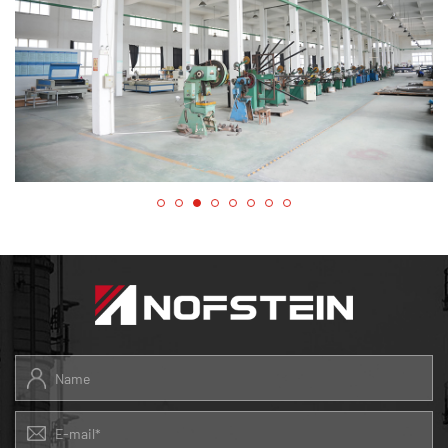
Ós rud é gur cuireadh ár bpáirc tionscail
teicneolaíochta séalaithe i dtáirgeadh i 2013, d'éirigh
lenár ngrúpa trádála eachtrach gairmiúil na réitigh
seo a onnmhairiú go dtí Oirthear na hEorpa,
Oirdheisceart na hÁise, agus an Afraic. Tá an muinín
daingean againn tabhairt faoi thionscadail mhóra
éagsúla a bhaineann leis an aistriú go dtí dearaí chun
cinn ina saothraítear rónta miotalach.