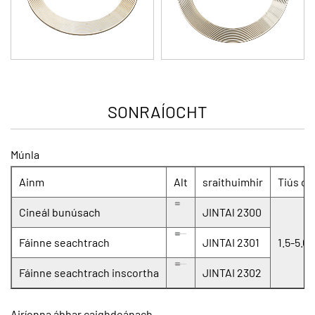
SONRAÍOCHT
Múnla
Ainm
Alt
sraithuimhir
Tiús c
Cineál bunúsach
JINTAl 2300
Fáinne seachtrach
JINTAI 2301
1.5-5.
Fáinne seachtrach inscortha
JINTAI 2302
Airíonna ábhar caighdeánach