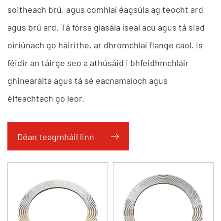
soitheach brú, agus comhlaí éagsúla ag teocht ard
agus brú ard. Tá fórsa glasála íseal acu agus tá siad
oiriúnach go háirithe. ar dhromchlaí flange caol. Is
féidir an táirge seo a athúsáid i bhfeidhmchláir
ghinearálta agus tá sé eacnamaíoch agus
éifeachtach go leor.
Déan teagmháil linn