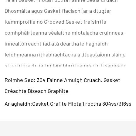
Dhosmálta
agus
Gasket fiaclach
(ar a dtugtar
Kammprofile nó Grooved Gasket freisin) is
comhpháirteanna séalaithe miotalacha cruinneas-
innealtóireacht iad atá deartha le haghaidh
feidhmeanna ríthábhachtacha a dteastaíonn sláine
struchtúrach uathu faoi bhrú luaineach. Úsáideann
na gaiscéid seo próifíl roctha nó serrated
Roimhe Seo: 304 Fáinne Amuigh Cruach, Gasket
comhlárnacha chun ualach ard líneach a bhaint
Créachta Bíseach Graphite
amach trasna an dromchla séalaithe, rud a
Ar aghaidh:Gasket Grafite Miotail roctha 304ss/316ss
chinntíonn séala gás-dlúth i
malartóirí teasa
ardteochta
agus
flanges soitheach brú
.
Sonraíochtaí Teicniúla