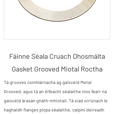
Fáinne Séala Cruach Dhosmálta
Gasket Grooved Miotal Roctha
Tá grooves comhlárnacha ag gaiscéid Metal
Grooved, agus tá an éifeacht séalaithe níos fearr ná
gaiscéid árasán gnáth-mhiotail. Tá siad oiriúnach le
haghaidh flanges píopa séalaithe, caipíní deireadh