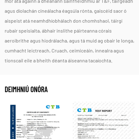
mór atá againn a dhéanann sainfheidhmiú ar T&F, táirgeadh
Taixing, Jiangsu Province, we manufacture these
agus díolachán cineálacha éagsúla rónta, gaiscéid saor ó
components to withstand rigorous scientific
aispeist atá neamhdhíobhálach don chomhshaol, táirgí
testing. Our Nofstein brand focuses on providing
rubair speisialta, ábhair inslithe páirteanna córais
high-end sealing solutions that utilize advanced
aeroibrithe agus hiodrálacha, agus tá muid ag obair le longa,
materials to adapt to these changing thermal
cumhacht leictreach, Cruach, ceimiceáin, innealra agus
tionscail eile a bheith déanta áiseanna tacaíochta.
market needs. Through our quality management
manuals, we ensure the structural resilience
required for
friotaíocht teirmeach rothaíochta i
DEIMHNIÚ ONÓRA
séalaithe
.
Cad iad na gnéithe ríthábhachtacha agus gaiscéid
miotail á roghnú le haghaidh gaile ardbhrú?
Caithfidh an roghnú cuntas a thabhairt ar an sainiúil