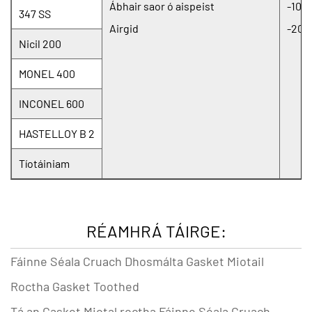
Ábhair saor ó aispeist
-100
347 SS
Airgid
-200
Nicil 200
MONEL 400
INCONEL 600
HASTELLOY B 2
Tíotáiniam
RÉAMHRÁ TÁIRGE:
Fáinne Séala Cruach Dhosmálta Gasket Miotail
Roctha Gasket Toothed
Tá an
Gasket Miotal roctha Fáinne Séala Cruach