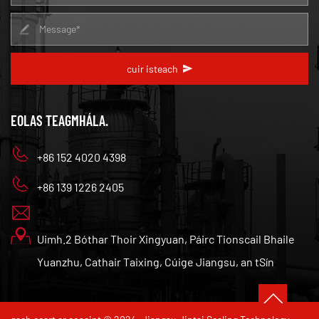
cuir isteach
EOLAS TEAGMHÁLA.
+86 152 4020 4398
+86 139 1226 2405
Uimh.2 Bóthar Thoir Xingyuan, Páirc Tionscail Bhaile
Yuanzhu, Cathair Taixing, Cúige Jiangsu, an tSín