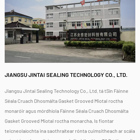
, agus
tuirbíní giniúna cumhachta
. Tá an
gasket
eitrithe cruach dhosmálta
éifeachtach go háirithe i
tionóil flange caol-leithead
cá space constraints
prohibit the use of traditional spiral wound gaskets.
Ceisteanna Coitianta
Conas a bhainistíonn gaiscéid roctha agus fiaclacha
JIANGSU JINTAI SEALING TECHNOLOGY CO., LTD.
leathnú teirmeach i malartóirí teasa?
Tá an specific geometry of these metal gaskets
Jiangsu Jintai Sealing Technology Co., Ltd. tá
tSín Fáinne
allows them to maintain a constant seating stress
Séala Cruach Dhosmálta Gasket Grooved Miotal roctha
monaróir
agus
mórdhíola Fáinne Séala Cruach Dhosmálta
during the expansion and contraction of flange
Gasket Grooved Miotal roctha monarcha
, Is fiontar
joints. At Jiangsu Jintai Sealing Technology Co.,
teicneolaíochta ina saothraítear rónta cuimsitheach ar scála
Ltd., which was founded in 2004 and located in