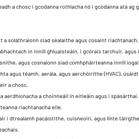
adh ​​a chosc i gcodanna rothlacha nó i gcodanna atá ag 
áit a soláthraíonn siad séalaithe agus cosaint riachtanach.
bhachtach in innill ghluaisteáin, i gcórais tarchuir, agus i
isnithe, agus cosnaíonn siad comhpháirteanna innill íoga
ta agus téamh, aerála, agus aerchóirithe (HVAC), úsáidte
aeir a chosc.
 aerdhíonacha a choinneáil in eitleáin agus i spásárthaí.
teanna riachtanacha eile.
air i dtrealamh pacáistithe, cuisneoirí, agus línte táirgthe
eachais.