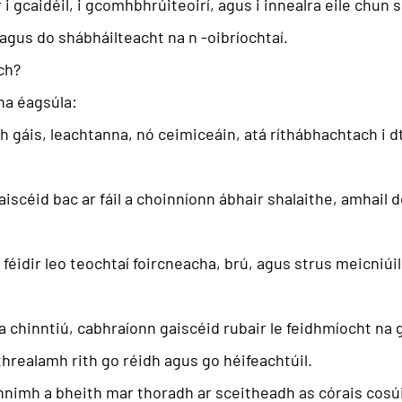
i gcaidéil, i gcomhbhrúiteoirí, agus i innealra eile chun 
agus do shábháilteacht na n -oibríochtaí.
ch?
na éagsúla:
h ​​gáis, leachtanna, nó ceimiceáin, atá ríthábhachtach i d
iscéid bac ar fáil a choinníonn ábhair shalaithe, amhail d
 féidir leo teochtaí foircneacha, brú, agus strus meicniú
a chinntiú, cabhraíonn gaiscéid rubair le feidhmíocht na
threalamh rith go réidh agus go héifeachtúil.
nnimh a bheith mar thoradh ar sceitheadh ​​as córais cosúil