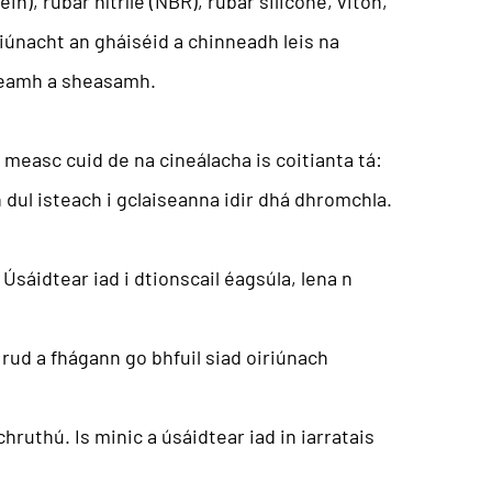
n), rubar nítríle (NBR), rubar silicone, viton,
iúnacht an gháiséid a chinneadh leis na
theamh a sheasamh.
 measc cuid de na cineálacha is coitianta tá:
 dul isteach i gclaiseanna idir dhá dhromchla.
sáidtear iad i dtionscail éagsúla, lena n
rud a fhágann go bhfuil siad oiriúnach
ruthú. Is minic a úsáidtear iad in iarratais