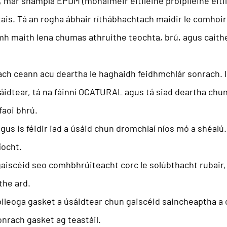
, mar shampla EPDM (monaiméir eitiléine próipiléine eitiléi
tais. Tá an rogha ábhair ríthábhachtach maidir le comhoir
homh maith lena chumas athruithe teochta, brú, agus cai
gach ceann acu deartha le haghaidh feidhmchlár sonrach. I
sáidtear, tá na fáinní OCATURAL agus tá siad deartha chun
faoi bhrú.
s is féidir iad a úsáid chun dromchlaí níos mó a shéalú. Ú
íocht.
iscéid seo comhbhrúiteacht corc le solúbthacht rubair, 
the ard.
ileoga gasket a úsáidtear chun gaiscéid saincheaptha a ch
nrach gasket ag teastáil.