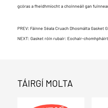
gcóras a fheidhmíocht a choinneáil gan fuinne
PREV: Fáinne Séala Cruach Dhosmálta Gasket G
NEXT: Gasket róin rubair: Eochair-chomhpháirt
TÁIRGÍ MOLTA