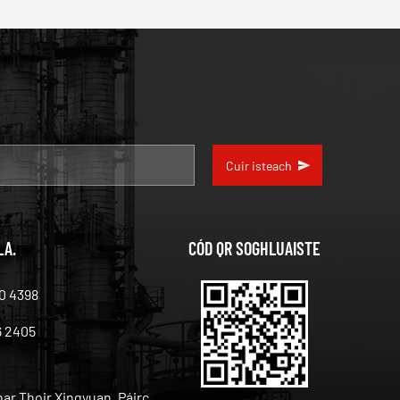
Cuir isteach
LA.
CÓD QR SOGHLUAISTE
0 4398
6 2405
ar Thoir Xingyuan, Páirc