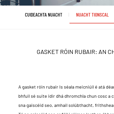
CUIDEACHTA NUACHT
NUACHT TIONSCAL
GASKET RÓIN RUBAIR: AN 
A
gasket róin rubair
Is séala meicniúil é atá dé
bhfuil sé suite idir dhá dhromchla chun cosc ​​a
sna gaiscéid seo, amhail solúbthacht, frithshe