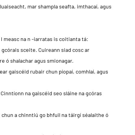
gluaiseacht, mar shampla seafta, imthacaí, agus
 I measc na n -iarratas is coitianta tá:
 gcórais sceite. Cuireann siad cosc ​​ar
ire ó shalachar agus smionagar.
ar gaiscéid rubair chun píopaí, comhlaí, agus
 Cinntíonn na gaiscéid seo sláine na gcóras
 chun a chinntiú go bhfuil na táirgí séalaithe ó