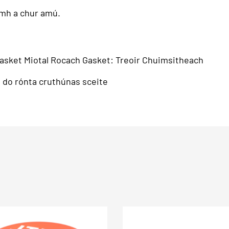
amh a chur amú.
asket Miotal Rocach Gasket: Treoir Chuimsitheach
 do rónta cruthúnas sceite