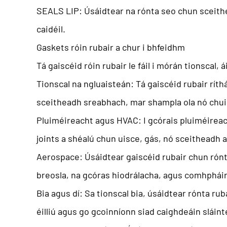
SEALS LIP: Úsáidtear na rónta seo chun sceithe
caidéil.
Gaskets róin rubair a chur i bhfeidhm
Tá gaiscéid róin rubair le fáil i mórán tionscal, 
Tionscal na ngluaisteán: Tá gaiscéid rubair ríthá
sceitheadh ​​sreabhach, mar shampla ola nó chu
Pluiméireacht agus HVAC: I gcórais pluiméireach
joints a shéalú chun uisce, gás, nó sceitheadh ​​
Aerospace: Úsáidtear gaiscéid rubair chun rónta
breosla, na gcóras hiodrálacha, agus comhpháir
Bia agus dí: Sa tionscal bia, úsáidtear rónta rub
éilliú agus go gcoinníonn siad caighdeáin sláint