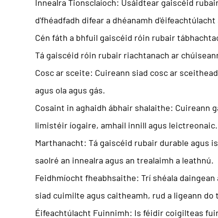
Innealra Tionsclaíoch: Úsáidtear gaiscéid rubair 
d'fhéadfadh difear a dhéanamh d'éifeachtúlacht 
Cén fáth a bhfuil gaiscéid róin rubair tábhachta
Tá gaiscéid róin rubair riachtanach ar chúisean
Cosc ar sceite: Cuireann siad cosc ​​ar sceithead
agus ola agus gás.
Cosaint in aghaidh ábhair shalaithe: Cuireann ga
limistéir íogaire, amhail innill agus leictreonaic.
Marthanacht: Tá gaiscéid rubair durable agus is
saolré an innealra agus an trealaimh a leathnú.
Feidhmíocht fheabhsaithe: Trí shéala daingean 
siad cuimilte agus caitheamh, rud a ligeann do 
Éifeachtúlacht Fuinnimh: Is féidir coigilteas fui