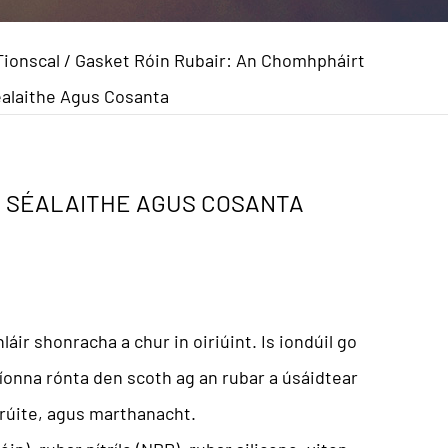
Tionscal
/
Gasket Róin Rubair: An Chomhpháirt
alaithe Agus Cosanta
H SÉALAITHE AGUS COSANTA
áir shonracha a chur in oiriúint. Is iondúil go
iríonna rónta den scoth ag an rubar a úsáidtear
hrúite, agus marthanacht.