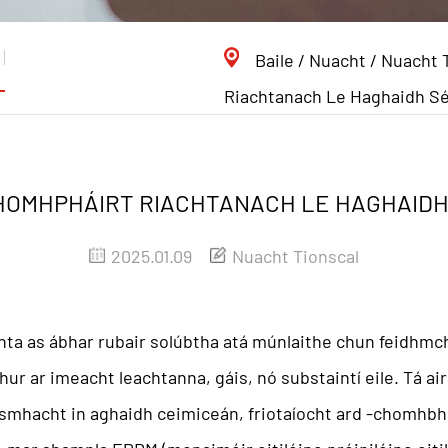
Baile
/
Nuacht
/
Nuacht 
Riachtanach Le Haghaidh Sé
CHOMHPHÁIRT RIACHTANACH LE HAGHAID
2025.01.09
Nuacht Tionscal
anta as ábhar rubair solúbtha atá múnlaithe chun feidhmchl
 chur ar imeacht leachtanna, gáis, nó substaintí eile. Tá a
asmhacht in aghaidh ceimiceán, friotaíocht ard -chomhb