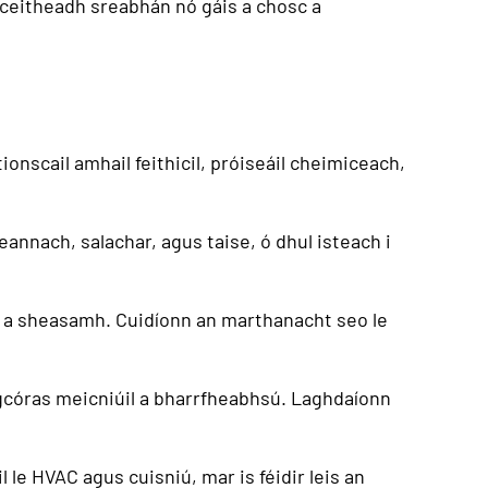
sceitheadh ​​sreabhán nó gáis a chosc a
tionscail amhail feithicil, próiseáil cheimiceach,
eannach, salachar, agus taise, ó dhul isteach i
il a sheasamh. Cuidíonn an marthanacht seo le
 gcóras meicniúil a bharrfheabhsú. Laghdaíonn
 le HVAC agus cuisniú, mar is féidir leis an