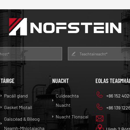
TÁIRGE
NUACHT
EOLAS TEAGMHÁ
Pacáil gland
Cuideachta
+86 152 402
Nuacht
Gasket Miotail
+86 139 122
Nuacht Tionscal
Gaiscéad & Bileog
Neamh-Mhiotalacha
Uimh.2 Bóth