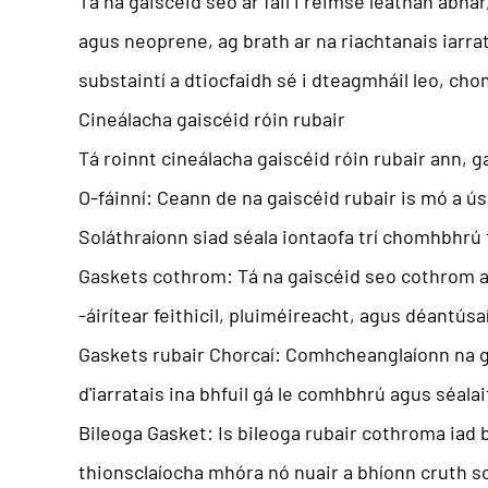
Tá na gaiscéid seo ar fáil i réimse leathan ábhar
agus neoprene, ag brath ar na riachtanais iarra
substaintí a dtiocfaidh sé i dteagmháil leo, c
Cineálacha gaiscéid róin rubair
Tá roinnt cineálacha gaiscéid róin rubair ann, 
O-fáinní: Ceann de na gaiscéid rubair is mó a ú
Soláthraíonn siad séala iontaofa trí chomhbhrú 
Gaskets cothrom: Tá na gaiscéid seo cothrom agu
-áirítear feithicil, pluiméireacht, agus déantúsa
Gaskets rubair Chorcaí: Comhcheanglaíonn na ga
d'iarratais ina bhfuil gá le comhbhrú agus séalai
Bileoga Gasket: Is bileoga rubair cothroma iad b
thionsclaíocha mhóra nó nuair a bhíonn cruth so